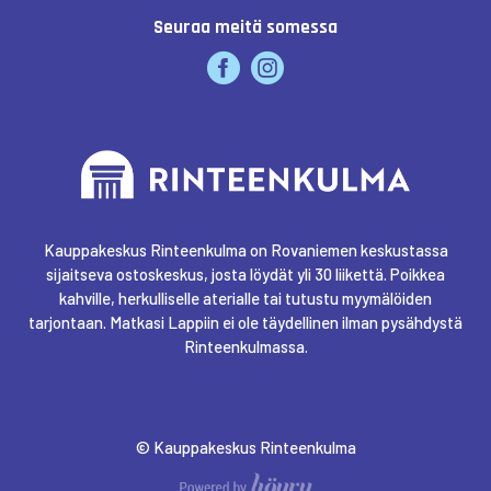
Seuraa meitä somessa
Kauppakeskus Rinteenkulma on Rovaniemen keskustassa
sijaitseva ostoskeskus, josta löydät yli 30 liikettä. Poikkea
kahville, herkulliselle aterialle tai tutustu myymälöiden
tarjontaan. Matkasi Lappiin ei ole täydellinen ilman pysähdystä
Rinteenkulmassa.
© Kauppakeskus Rinteenkulma
Digi- ja mainostoimisto Höyry Rovaniemi ja Oulu