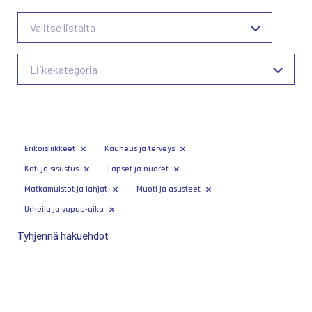
Valitse listalta
Liikekategoria
Erikoisliikkeet
Kauneus ja terveys
Koti ja sisustus
Lapset ja nuoret
Matkamuistot ja lahjat
Muoti ja asusteet
Urheilu ja vapaa-aika
Tyhjennä hakuehdot