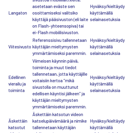
asetetaan eväste sen
Hyväksy/kieltäydy
Langaton
osoittamiseksi valitsiko
käyttämällä
käyttäjä pääsivuston (eli laite
selainasetuksia
on Flash-yhteensopiva) tai
ei-Flash mobiilisivuston.
Referenssisivu tallennetaan
Hyväksy/kieltäydy
Viitesivusto
käyttäjän mieltymysten
käyttämällä
ymmärtämiseksi paremmin.
selainasetuksia
Viimeisen käynnin päivä,
toiminta ja muut tiedot
tallennetaan, jotta käyttäjille
Edellinen
Hyväksy/kieltäydy
voitaisiin kertoa “mikä
vierailu ja
käyttämällä
sivustolla on muuttunut
toiminta
selainasetuksia
edellisen käyntisi jälkeen” ja
käyttäjän mieltymysten
ymmärtämiseksi paremmin.
Äskettäin katsotun videon
Äskettäin
katselupäivämäärä ja nimike
Hyväksy/kieltäydy
katsotut
tallennetaan käyttäjän
käyttämällä