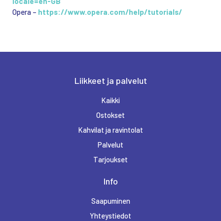
locale=en-GB
Opera –
https://www.opera.com/help/tutorials/
Liikkeet ja palvelut
Kaikki
Ostokset
Kahvilat ja ravintolat
Palvelut
Tarjoukset
Info
Saapuminen
Yhteystiedot