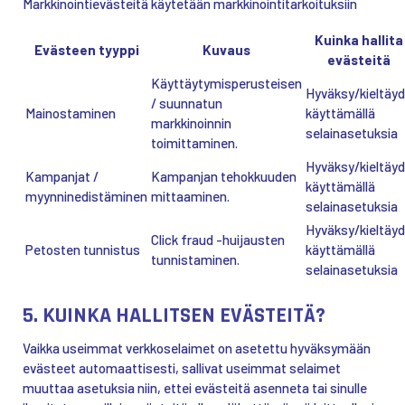
Markkinointievästeitä käytetään markkinointitarkoituksiin
Kuinka hallita
Evästeen tyyppi
Kuvaus
evästeitä
Käyttäytymisperusteisen
Hyväksy/kieltäy
/ suunnatun
Mainostaminen
käyttämällä
markkinoinnin
selainasetuksia
toimittaminen.
Hyväksy/kieltäy
Kampanjat /
Kampanjan tehokkuuden
käyttämällä
myynninedistäminen
mittaaminen.
selainasetuksia
Hyväksy/kieltäy
Click fraud -huijausten
Petosten tunnistus
käyttämällä
tunnistaminen.
selainasetuksia
5. KUINKA HALLITSEN EVÄSTEITÄ?
Vaikka useimmat verkkoselaimet on asetettu hyväksymään
evästeet automaattisesti, sallivat useimmat selaimet
muuttaa asetuksia niin, ettei evästeitä asenneta tai sinulle