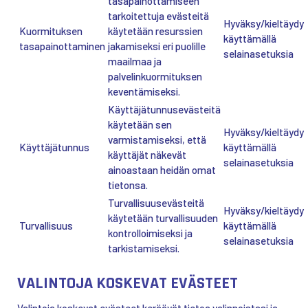
tasapainottamiseen
tarkoitettuja evästeitä
Hyväksy/kieltäydy
Kuormituksen
käytetään resurssien
käyttämällä
tasapainottaminen
jakamiseksi eri puolille
selainasetuksia
maailmaa ja
palvelinkuormituksen
keventämiseksi.
Käyttäjätunnusevästeitä
käytetään sen
Hyväksy/kieltäydy
varmistamiseksi, että
Käyttäjätunnus
käyttämällä
käyttäjät näkevät
selainasetuksia
ainoastaan heidän omat
tietonsa.
Turvallisuusevästeitä
Hyväksy/kieltäydy
käytetään turvallisuuden
Turvallisuus
käyttämällä
kontrolloimiseksi ja
selainasetuksia
tarkistamiseksi.
VALINTOJA KOSKEVAT EVÄSTEET
Valintoja koskevat evästeet keräävät tietoa valinnoistasi ja