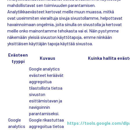
mahdollistavat sen toimivuuden parantamisen.
Analytiikkaevästeet kertovat meille muun muassa, mitkä
ovat useimmiten vierailtuja sivuja sivustollamme, helpottavat
havainnoimaan ongelmia, joita sinulla on sivustolla ja kertovat
meille onko mainontamme tehokasta vai ei. Näin pystymme
näkemään yleisiä sivuston käyttötapoja, emme niinkään
yksittäisen käyttäjän tapoja käyttää sivustoa.
Evästeen
Kuvaus
Kuinka hallita eväst
tyyppi
Google analytics
evästeet keräävät
aggregoitua
tilastollista tietoa
sivuston
esittämistavan ja
navigoinnin
parantamiseksi.
Google
Google rikastuttaa
https://tools.google.com/dl
analytics
aggregoitua tietoa