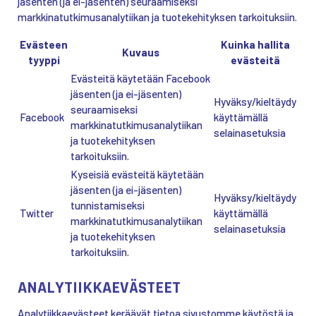
jäsenten (ja ei-jäsenten) seuraamiseksi
markkinatutkimusanalytiikan ja tuotekehityksen tarkoituksiin.
Evästeen
Kuinka hallita
Kuvaus
tyyppi
evästeitä
Evästeitä käytetään Facebook
jäsenten (ja ei-jäsenten)
Hyväksy/kieltäydy
seuraamiseksi
Facebook
käyttämällä
markkinatutkimusanalytiikan
selainasetuksia
ja tuotekehityksen
tarkoituksiin.
Kyseisiä evästeitä käytetään
jäsenten (ja ei-jäsenten)
Hyväksy/kieltäydy
tunnistamiseksi
Twitter
käyttämällä
markkinatutkimusanalytiikan
selainasetuksia
ja tuotekehityksen
tarkoituksiin.
ANALYTIIKKAEVÄSTEET
Analytiikkaevästeet keräävät tietoa sivustomme käytöstä ja