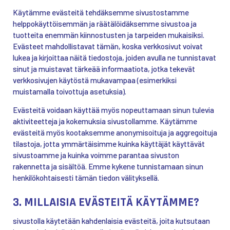
Käytämme evästeitä tehdäksemme sivustostamme
helppokäyttöisemmän ja räätälöidäksemme sivustoa ja
tuotteita enemmän kiinnostusten ja tarpeiden mukaisiksi.
Evästeet mahdollistavat tämän, koska verkkosivut voivat
lukea ja kirjoittaa näitä tiedostoja, joiden avulla ne tunnistavat
sinut ja muistavat tärkeää informaatiota, jotka tekevät
verkkosivujen käytöstä mukavampaa (esimerkiksi
muistamalla toivottuja asetuksia).
Evästeitä voidaan käyttää myös nopeuttamaan sinun tulevia
aktiviteetteja ja kokemuksia sivustollamme. Käytämme
evästeitä myös kootaksemme anonymisoituja ja aggregoituja
tilastoja, jotta ymmärtäisimme kuinka käyttäjät käyttävät
sivustoamme ja kuinka voimme parantaa sivuston
rakennetta ja sisältöä. Emme kykene tunnistamaan sinun
henkilökohtaisesti tämän tiedon välityksellä.
3. MILLAISIA EVÄSTEITÄ KÄYTÄMME?
sivustolla käytetään kahdenlaisia evästeitä, joita kutsutaan