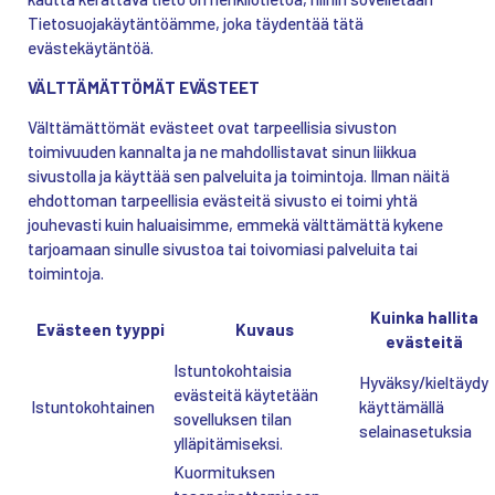
Tietosuojakäytäntöämme, joka täydentää tätä
evästekäytäntöä.
VÄLTTÄMÄTTÖMÄT EVÄSTEET
Välttämättömät evästeet ovat tarpeellisia sivuston
toimivuuden kannalta ja ne mahdollistavat sinun liikkua
sivustolla ja käyttää sen palveluita ja toimintoja. Ilman näitä
ehdottoman tarpeellisia evästeitä sivusto ei toimi yhtä
jouhevasti kuin haluaisimme, emmekä välttämättä kykene
tarjoamaan sinulle sivustoa tai toivomiasi palveluita tai
toimintoja.
Kuinka hallita
Evästeen tyyppi
Kuvaus
evästeitä
Istuntokohtaisia
Hyväksy/kieltäydy
evästeitä käytetään
Istuntokohtainen
käyttämällä
sovelluksen tilan
selainasetuksia
ylläpitämiseksi.
Kuormituksen