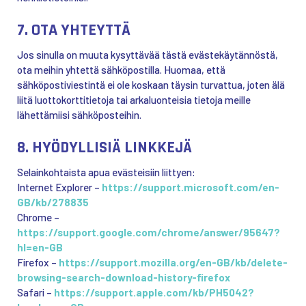
7. OTA YHTEYTTÄ
Jos sinulla on muuta kysyttävää tästä evästekäytännöstä,
ota meihin yhtettä sähköpostilla. Huomaa, että
sähköpostiviestintä ei ole koskaan täysin turvattua, joten älä
liitä luottokorttitietoja tai arkaluonteisia tietoja meille
lähettämiisi sähköposteihin.
8. HYÖDYLLISIÄ LINKKEJÄ
Selainkohtaista apua evästeisiin liittyen:
Internet Explorer –
https://support.microsoft.com/en-
GB/kb/278835
Chrome –
https://support.google.com/chrome/answer/95647?
hl=en-GB
Firefox –
https://support.mozilla.org/en-GB/kb/delete-
browsing-search-download-history-firefox
Safari –
https://support.apple.com/kb/PH5042?