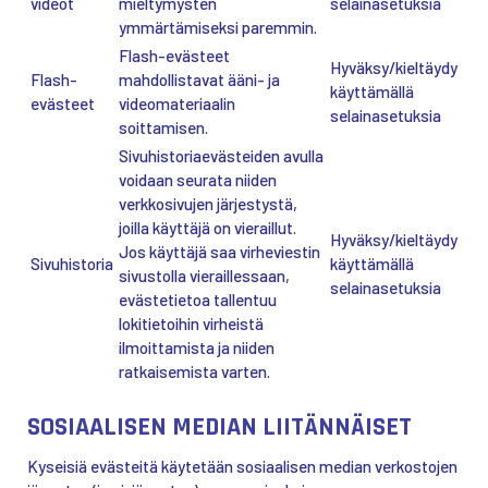
videot
mieltymysten
selainasetuksia
ymmärtämiseksi paremmin.
Flash-evästeet
Hyväksy/kieltäydy
Flash-
mahdollistavat ääni- ja
käyttämällä
evästeet
videomateriaalin
selainasetuksia
soittamisen.
Sivuhistoriaevästeiden avulla
voidaan seurata niiden
verkkosivujen järjestystä,
joilla käyttäjä on vieraillut.
Hyväksy/kieltäydy
Jos käyttäjä saa virheviestin
Sivuhistoria
käyttämällä
sivustolla vieraillessaan,
selainasetuksia
evästetietoa tallentuu
lokitietoihin virheistä
ilmoittamista ja niiden
ratkaisemista varten.
SOSIAALISEN MEDIAN LIITÄNNÄISET
Kyseisiä evästeitä käytetään sosiaalisen median verkostojen