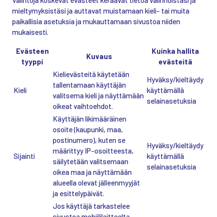
mieltymyksistäsi ja auttavat muistamaan kieli- tai muita
paikallisia asetuksia ja mukauttamaan sivustoa niiden
mukaisesti.
Evästeen
Kuinka hallita
Kuvaus
tyyppi
evästeitä
Kielievästeitä käytetään
Hyväksy/kieltäydy
tallentamaan käyttäjän
Kieli
käyttämällä
valitsema kieli ja näyttämään
selainasetuksia
oikeat vaihtoehdot.
Käyttäjän likimääräinen
osoite (kaupunki, maa,
postinumero), kuten se
Hyväksy/kieltäydy
määrittyy IP-osoitteesta,
Sijainti
käyttämällä
säilytetään valitsemaan
selainasetuksia
oikea maa ja näyttämään
alueella olevat jälleenmyyjät
ja esittelypäivät.
Jos käyttäjä tarkastelee
sivustoa mobiililaitteelta,