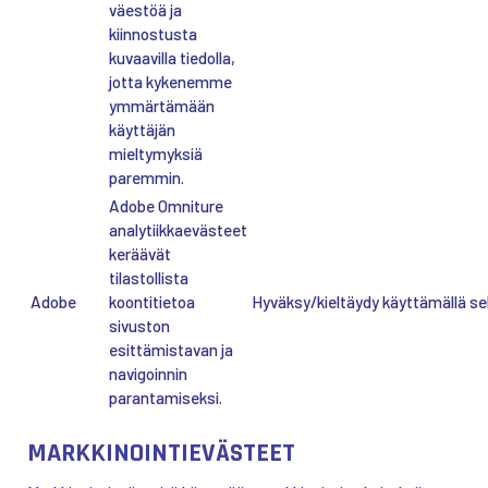
väestöä ja
kiinnostusta
kuvaavilla tiedolla,
jotta kykenemme
ymmärtämään
käyttäjän
mieltymyksiä
paremmin.
Adobe Omniture
analytiikkaevästeet
keräävät
tilastollista
Adobe
koontitietoa
Hyväksy/kieltäydy käyttämällä se
sivuston
esittämistavan ja
navigoinnin
parantamiseksi.
MARKKINOINTIEVÄSTEET