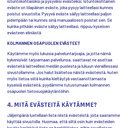
istuntokohtaisiksi ja pysyviksi evästeiksi. Istuntokohtainen
eväste on tilapäinen eväste, joka pysyy laitteellasi kunnes
poistut sivustolta. Pysyvä eväste säilyy laitteellasi paljon
pidempään tai kunnes sinä manuaalisesti poistat sen. Se
kuinka pitkään eväste säilyy laitteellasi, riippuu kyseisen
evästeen eliniästä.
KOLMANNEN OSAPUOLEN EVÄSTEET
Käytämme myös lukuisia palveluntarjoajia, ja jotta nämä
kykenisivät tarjoamaan palvelunsa, saattavat ne asettaa
evästeitä laitteellesi meidän puolesta ja lukuun vieraillessasi
sivustollamme. Jos halut lisätietoa näistä evästeistä, kuten
myös tietoa siitä kuinka kieltäytyä vastaanottamasta
kyseisiä evästeitä, pyydämme tutustumaan kolmannen
osapuolen tietosuojakäytäntöihin.
4. MITÄ EVÄSTEITÄ KÄYTÄMME?
Jäljempänä luetellaan lista niistä evästeistä, joita saatamme
käyttää sivustolla. Huomaa, että siltä osin kuin evästeiden
kautta kerättävä tieto on henkilötietoa, niihin sovelletaan