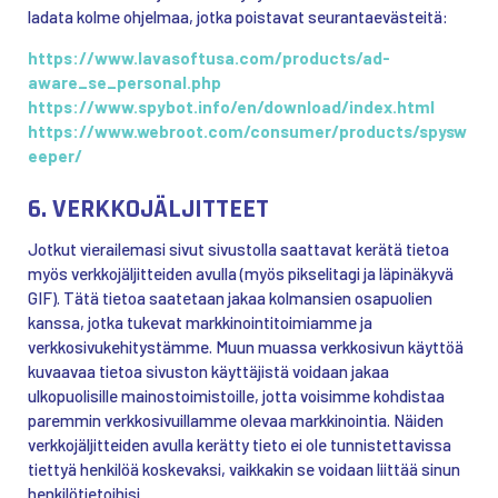
ladata kolme ohjelmaa, jotka poistavat seurantaevästeitä:
https://www.lavasoftusa.com/products/ad-
aware_se_personal.php
https://www.spybot.info/en/download/index.html
https://www.webroot.com/consumer/products/spysw
eeper/
6. VERKKOJÄLJITTEET
Jotkut vierailemasi sivut sivustolla saattavat kerätä tietoa
myös verkkojäljitteiden avulla (myös pikselitagi ja läpinäkyvä
GIF). Tätä tietoa saatetaan jakaa kolmansien osapuolien
kanssa, jotka tukevat markkinointitoimiamme ja
verkkosivukehitystämme. Muun muassa verkkosivun käyttöä
kuvaavaa tietoa sivuston käyttäjistä voidaan jakaa
ulkopuolisille mainostoimistoille, jotta voisimme kohdistaa
paremmin verkkosivuillamme olevaa markkinointia. Näiden
verkkojäljitteiden avulla kerätty tieto ei ole tunnistettavissa
tiettyä henkilöä koskevaksi, vaikkakin se voidaan liittää sinun
henkilötietoihisi.