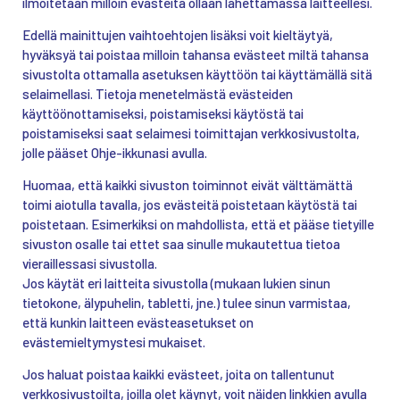
ilmoitetaan milloin evästeitä ollaan lähettämässä laitteellesi.
Edellä mainittujen vaihtoehtojen lisäksi voit kieltäytyä,
hyväksyä tai poistaa milloin tahansa evästeet miltä tahansa
sivustolta ottamalla asetuksen käyttöön tai käyttämällä sitä
selaimellasi. Tietoja menetelmästä evästeiden
käyttöönottamiseksi, poistamiseksi käytöstä tai
poistamiseksi saat selaimesi toimittajan verkkosivustolta,
jolle pääset Ohje-ikkunasi avulla.
Huomaa, että kaikki sivuston toiminnot eivät välttämättä
toimi aiotulla tavalla, jos evästeitä poistetaan käytöstä tai
poistetaan. Esimerkiksi on mahdollista, että et pääse tietyille
sivuston osalle tai ettet saa sinulle mukautettua tietoa
vieraillessasi sivustolla.
Jos käytät eri laitteita sivustolla (mukaan lukien sinun
tietokone, älypuhelin, tabletti, jne.) tulee sinun varmistaa,
että kunkin laitteen evästeasetukset on
evästemieltymystesi mukaiset.
Jos haluat poistaa kaikki evästeet, joita on tallentunut
verkkosivustoilta, joilla olet käynyt, voit näiden linkkien avulla