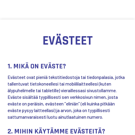
Siirry sisältöön
EVÄSTEET
1. MIKÄ ON EVÄSTE?
Evästeet ovat pieniä tekstitiedostoja tai tiedonpalasia, jotka
tallentuvat tietokoneellesi tai mobiililaitteellesi (kuten
älypuhelimelle tai tabletille) vieraillessasi sivustollamme.
Eväste sisältää tyypillisesti sen verkkosivun nimen, josta
eväste on peräisin, evästeen ”eliniän” (eli kuinka pitkään
eväste pysyy laitteellasi) ja arvon, joka on tyypillisesti
sattumanvaraisesti luotu ainutlaatuinen numero.
2. MIHIN KÄYTÄMME EVÄSTEITÄ?