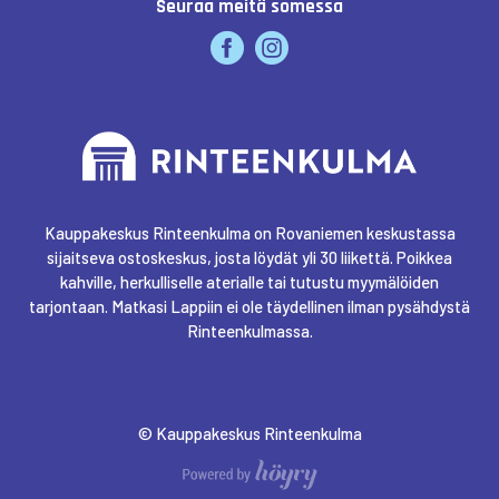
Seuraa meitä somessa
LUCKIEFUN'S
MAANMITTAUS ASIAKASPALVELU
MAINOA CRAFT & DESIGN
Kauppakeskus Rinteenkulma on Rovaniemen keskustassa
sijaitseva ostoskeskus, josta löydät yli 30 liikettä. Poikkea
kahville, herkulliselle aterialle tai tutustu myymälöiden
MARTTIINI
tarjontaan. Matkasi Lappiin ei ole täydellinen ilman pysähdystä
Rinteenkulmassa.
NAMU KOREAN EATERY
NK
© Kauppakeskus Rinteenkulma
Digi- ja mainostoimisto Höyry Rovaniemi ja Oulu
NEW HAIRSTORE