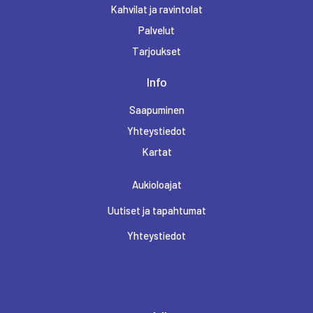
Kahvilat ja ravintolat
Palvelut
INTERSPORT RINTEENKULMA
Tarjoukset
Info
K-SUPERMARKET RINTEENKULMA
Saapuminen
Yhteystiedot
KELLO JA KULTA PULKKINEN
Kartat
Aukioloajat
KUKKAKAUPPA UKONHATTU
Uutiset ja tapahtumat
Yhteystiedot
KULTAJOUSI
LAPPONIA EXPERIENCE