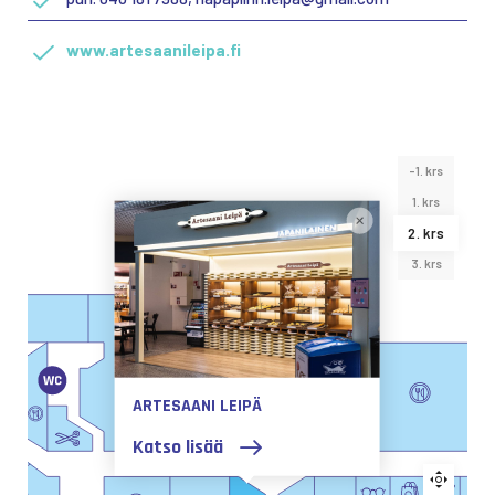
www.artesaanileipa.fi
-1. krs
1. krs
2. krs
3. krs
ARTESAANI LEIPÄ
Katso lisää