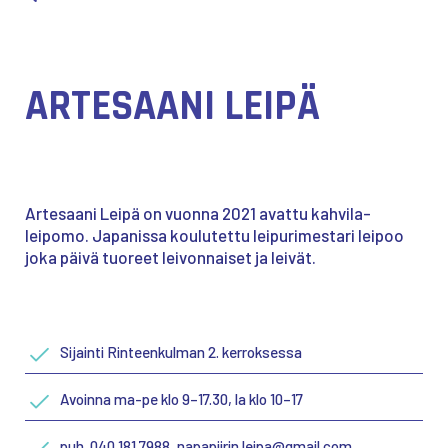
ARTESAANI LEIPÄ
Artesaani Leipä on vuonna 2021 avattu kahvila-
leipomo. Japanissa koulutettu leipurimestari leipoo
joka päivä tuoreet leivonnaiset ja leivät.
Sijainti Rinteenkulman 2. kerroksessa
Avoinna ma-pe klo 9–17.30, la klo 10–17
puh. 040 181 7988, napapiirin.leipa@gmail.com