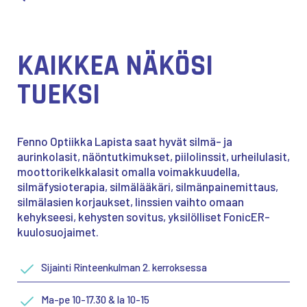
KAIKKEA NÄKÖSI
TUEKSI
Fenno Optiikka Lapista saat hyvät silmä- ja
aurinkolasit, näöntutkimukset, piilolinssit, urheilulasit,
moottorikelkkalasit omalla voimakkuudella,
silmäfysioterapia, silmälääkäri, silmänpainemittaus,
silmälasien korjaukset, linssien vaihto omaan
kehykseesi, kehysten sovitus, yksilölliset FonicER-
kuulosuojaimet.
Sijainti Rinteenkulman 2. kerroksessa
Ma-pe 10-17.30 & la 10-15