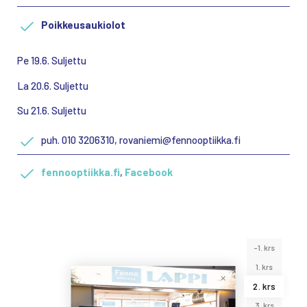
Poikkeusaukiolot
Pe 19.6. Suljettu
La 20.6. Suljettu
Su 21.6. Suljettu
puh. 010 3206310, rovaniemi@fennooptiikka.fi
fennooptiikka.fi
,
Facebook
-1. krs
1. krs
2. krs
3. krs