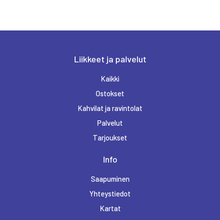
FENNO OPTIIKKA LAPPI
FRIENDS & BRGRS
Liikkeet ja palvelut
Kaikki
HAIRLEKIINI
Ostokset
Kahvilat ja ravintolat
Palvelut
INTERSPORT RINTEENKULMA
Tarjoukset
Info
K-SUPERMARKET RINTEENKULMA
Saapuminen
Yhteystiedot
KELLO JA KULTA PULKKINEN
Kartat