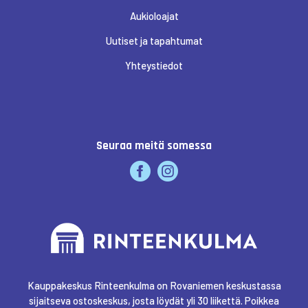
Aukioloajat
KUKKAKAUPPA UKONHATTU
Uutiset ja tapahtumat
Yhteystiedot
KULTAJOUSI
LAPPONIA EXPERIENCE
Seuraa meitä somessa
LUCKIEFUN'S
MAANMITTAUS ASIAKASPALVELU
MAINOA CRAFT & DESIGN
Kauppakeskus Rinteenkulma on Rovaniemen keskustassa
sijaitseva ostoskeskus, josta löydät yli 30 liikettä. Poikkea