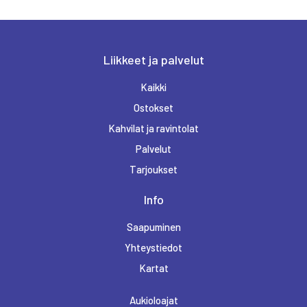
FRIENDS & BRGRS
Liikkeet ja palvelut
Kaikki
HAIRLEKIINI
Ostokset
Kahvilat ja ravintolat
Palvelut
INTERSPORT RINTEENKULMA
Tarjoukset
Info
K-SUPERMARKET RINTEENKULMA
Saapuminen
Yhteystiedot
KELLO JA KULTA PULKKINEN
Kartat
Aukioloajat
KUKKAKAUPPA UKONHATTU