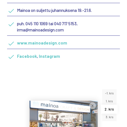
Mainoa on suljettu juhannuksena 19.-21.6.
puh. 045 110 1069 tai 040 717 5153,
irma@mainoadesign.com
www.mainoadesign.com
Facebook
,
Instagram
-1. krs
1. krs
2. krs
3. krs