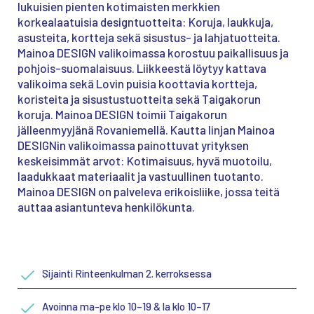
lukuisien pienten kotimaisten merkkien
korkealaatuisia designtuotteita: Koruja, laukkuja,
asusteita, kortteja sekä sisustus- ja lahjatuotteita.
Mainoa
DESIGN valikoimassa korostuu paikallisuus ja
pohjois-suomalaisuus
. Liikkeestä löytyy kattava
valikoima sekä Lovin puisia koottavia kortteja,
koristeita ja sisustustuotteita sekä Taigakorun
koruja.
Mainoa
DESIGN toimii Taigakorun
jälleenmyyjänä Rovaniemellä. Kautta linjan
Mainoa
DESIGNin
valikoimassa painottuvat yrityksen
keskeisimmät arvot: Kotimaisuus, hyvä muotoilu,
laadukkaat materiaalit ja vastuullinen tuotanto.
Mainoa
DESIGN on palveleva erikoisliike, jossa teitä
auttaa asiantunteva henkilökunta.
Sijainti Rinteenkulman 2. kerroksessa
Avoinna ma-pe klo 10–19 & la klo 10–17