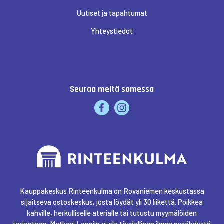
Uutiset ja tapahtumat
Yhteystiedot
KULTAJOUSI
LAPPONIA EXPERIENCE
Seuraa meitä somessa
LUCKIEFUN'S
MAANMITTAUS ASIAKASPALVELU
MAINOA CRAFT & DESIGN
Kauppakeskus Rinteenkulma on Rovaniemen keskustassa
sijaitseva ostoskeskus, josta löydät yli 30 liikettä. Poikkea
kahville, herkulliselle aterialle tai tutustu myymälöiden